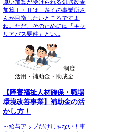
厚い加算が受けられる処遇改善
加算Ⅰ・Ⅱは、多くの事業所さ
んが目指したいところですよ
ね。ただ、そのためには「キャ
リアパス要件」とい...
制度
活用・補助金・助成金
【障害福祉人材確保・職場
環境改善事業】補助金の活
かし方！
～給与アップだけじゃない！事