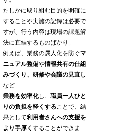
たしかに取り組む目的を明確に
することや実施の記録は必要で
すが、行う内容は現場の課題解
決に直結するものばかり。
例えば、業務の属人化を防ぐ
マ
ニュアル整備
や
情報共有の仕組
みづくり、研修や会議の見直し
など――
業務を効率化
し、
職員一人ひと
りの負担を軽くする
ことで、結
果として
利用者さんへの支援を
より手厚く
することができま