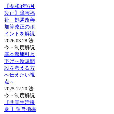
【令和8年6月
改正】障害福
祉 処遇改善
加算改正のポ
イントを解説
2026.03.28
法
令・制度解説
基本報酬引き
下げ～新規開
設を考える方
へ伝えたい視
点～
2025.12.20
法
令・制度解説
【共同生活援
助 】運営指導