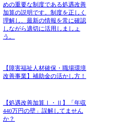
めの重要な制度である処遇改善
加算の説明です。制度を正しく
理解し、最新の情報を常に確認
しながら適切に活用しましょ
う。
【障害福祉人材確保・職場環境
改善事業】補助金の活かし方！
【処遇改善加算Ⅰ・Ⅱ】「年収
440万円の壁」誤解してません
か？