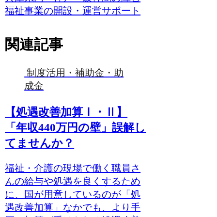
福祉事業の開設・運営サポート
関連記事
制度活用・補助金・助
成金
【処遇改善加算Ⅰ・Ⅱ】
「年収440万円の壁」誤解し
てませんか？
福祉・介護の現場で働く職員さ
んの給与や処遇を良くするため
に、国が用意しているのが「処
遇改善加算」なかでも、より手