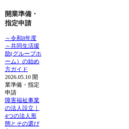
開業準備・
指定申請
～令和8年度
～共同生活援
助(グループホ
ーム）の始め
方ガイド
2026.05.10
開
業準備・指定
申請
障害福祉事業
の法人設立｜
4つの法人形
態とその選び