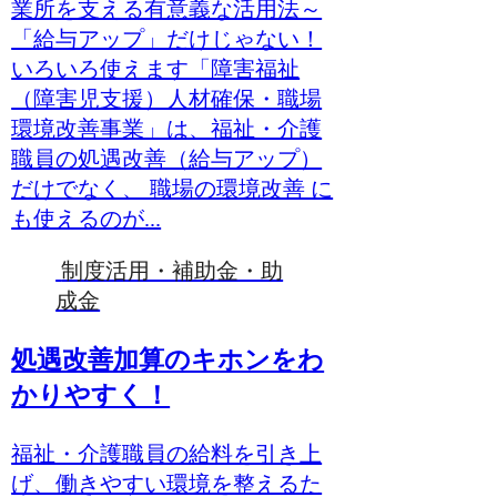
業所を支える有意義な活用法～
「給与アップ」だけじゃない！
いろいろ使えます「障害福祉
（障害児支援）人材確保・職場
環境改善事業」は、福祉・介護
職員の処遇改善（給与アップ）
だけでなく、 職場の環境改善 に
も使えるのが...
制度活用・補助金・助
成金
処遇改善加算のキホンをわ
かりやすく！
福祉・介護職員の給料を引き上
げ、働きやすい環境を整えるた