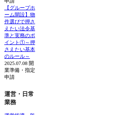
申請
【グループホ
ーム開設】物
件選びで押さ
えたい法令基
準と実務のポ
イント①～押
さえたい基本
のルール～
2025.07.08
開
業準備・指定
申請
運営・日常
業務