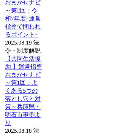
おまかせナビ
～第2回：令
和7年度ｰ運営
指導で問われ
るポイントｰ
2025.08.19
法
令・制度解説
【共同生活援
助 】運営指導
おまかせナビ
～第1回：よ
くある5つの
落とし穴と対
策～兵庫県・
明石市事例よ
り
2025.08.18
法