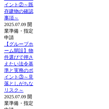
イント②～既
存建物の確認
事項～
2025.07.09
開
業準備・指定
申請
【グループホ
ーム開設】物
件選びで押さ
えたい法令基
準と実務のポ
イント③～見
落としがちな
リスク～
2025.07.09
開
業準備・指定